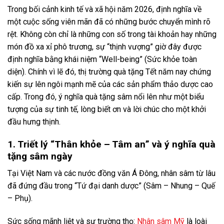
Trong bối cảnh kinh tế và xã hội năm 2026, định nghĩa về
một cuộc sống viên mãn đã có những bước chuyển mình rõ
rệt. Không còn chỉ là những con số trong tài khoản hay những
món đồ xa xỉ phô trương, sự “thịnh vượng” giờ đây được
định nghĩa bằng khái niệm “Well-being” (Sức khỏe toàn
diện). Chính vì lẽ đó, thị trường quà tặng Tết năm nay chứng
kiến sự lên ngôi mạnh mẽ của các sản phẩm thảo dược cao
cấp. Trong đó, ý nghĩa quà tặng sâm nổi lên như một biểu
tượng của sự tinh tế, lòng biết ơn và lời chúc cho một khởi
đầu hưng thịnh.
1. Triết lý “Thân khỏe – Tâm an” và ý nghĩa quà
tặng sâm ngày
Tại Việt Nam và các nước đồng văn Á Đông, nhân sâm từ lâu
đã đứng đầu trong “Tứ đại danh dược” (Sâm – Nhung – Quế
– Phụ).
Sức sống mãnh liệt và sự trường thọ:
Nhân sâm Mỹ
là loài