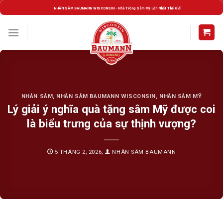
Skip
NHÂN SÂM BAUMANN WISCONSIN - Nhà Trồng Sâm Mỹ Lớn Nhất Thế Giới
to
content
NHÂN SÂM
,
NHÂN SÂM BAUMANN WISCONSIN
,
NHÂN SÂM MỸ
Lý giải ý nghĩa quà tặng sâm Mỹ được coi
là biểu trưng của sự thịnh vượng?
5 THÁNG 2, 2026
,
NHÂN SÂM BAUMANN