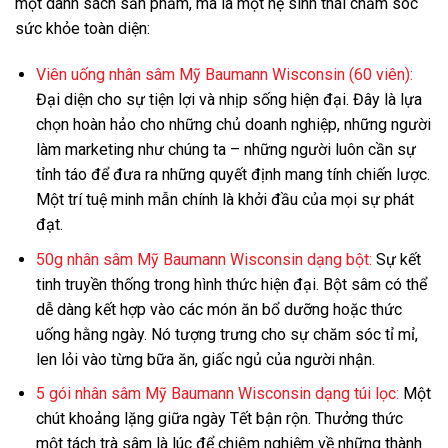
một danh sách sản phẩm, mà là một hệ sinh thái chăm sóc
sức khỏe toàn diện:
Viên uống nhân sâm Mỹ Baumann Wisconsin (60 viên):
Đại diện cho sự tiện lợi và nhịp sống hiện đại. Đây là lựa
chọn hoàn hảo cho những chủ doanh nghiệp, những người
làm marketing như chúng ta – những người luôn cần sự
tỉnh táo để đưa ra những quyết định mang tính chiến lược.
Một trí tuệ minh mẫn chính là khởi đầu của mọi sự phát
đạt.
50g nhân sâm Mỹ Baumann Wisconsin dạng bột:
Sự kết
tinh truyền thống trong hình thức hiện đại. Bột sâm có thể
dễ dàng kết hợp vào các món ăn bổ dưỡng hoặc thức
uống hằng ngày. Nó tượng trưng cho sự chăm sóc tỉ mỉ,
len lỏi vào từng bữa ăn, giấc ngủ của người nhận.
5 gói nhân sâm Mỹ Baumann Wisconsin dạng túi lọc:
Một
chút khoảng lặng giữa ngày Tết bận rộn. Thưởng thức
một tách trà sâm là lúc để chiêm nghiệm về những thành