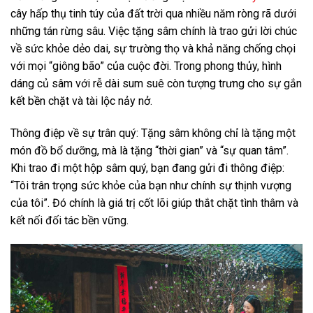
cây hấp thụ tinh túy của đất trời qua nhiều năm ròng rã dưới
những tán rừng sâu. Việc tặng sâm chính là trao gửi lời chúc
về sức khỏe dẻo dai, sự trường thọ và khả năng chống chọi
với mọi “giông bão” của cuộc đời. Trong phong thủy, hình
dáng củ sâm với rễ dài sum suê còn tượng trưng cho sự gắn
kết bền chặt và tài lộc nảy nở.
Thông điệp về sự trân quý: Tặng sâm không chỉ là tặng một
món đồ bổ dưỡng, mà là tặng “thời gian” và “sự quan tâm”.
Khi trao đi một hộp sâm quý, bạn đang gửi đi thông điệp:
“Tôi trân trọng sức khỏe của bạn như chính sự thịnh vượng
của tôi”. Đó chính là giá trị cốt lõi giúp thắt chặt tình thâm và
kết nối đối tác bền vững.