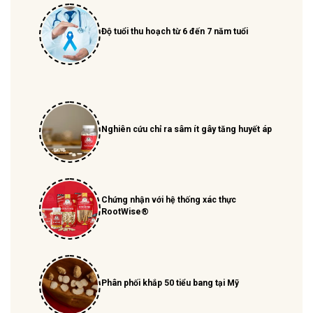
Độ tuổi thu hoạch từ 6 đến 7 năm tuổi
Nghiên cứu chỉ ra sâm ít gây tăng huyết áp
Chứng nhận với hệ thống xác thực
RootWise®
Phân phối khắp 50 tiểu bang tại Mỹ