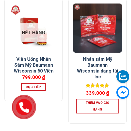
HẾT HÀNG
Viên Uống Nhân
Nhân sâm Mỹ
Sâm Mỹ Baumann
Baumann
Wisconsin 60 Viên
Wisconsin dạng túi
lọc
799.000
₫
ĐỌC TIẾP
Được xếp
339.000
₫
hạng
5.00
5 sao
THÊM VÀO GIỎ
HÀNG