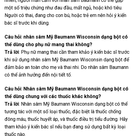
nhiên, người mẫn cảm với nhân sâm Baumann có thể gặp
một số triệu chứng như đau đầu, mất ngủ, hoặc khó tiêu.
Người có thai, đang cho con bú, hoặc trẻ em nên hỏi ý kiến
bác sĩ trước khi dùng.
Câu hỏi
:
nhân sâm Mỹ Baumann Wisconsin dạng bột
có
thể dùng cho phụ nữ mang thai không?
Trả lời
: Phụ nữ mang thai cần tham khảo ý kiến bác sĩ trước
khi sử dụng nhân sâm Mỹ Baumann Wisconsin dạng bột để
đảm bảo an toàn cho mẹ và thai nhi. Do nhân sâm Baumann
có thể ảnh hưởng đến nội tiết tố.
Câu hỏi
:
Nhân sâm Mỹ Baumann Wisconsin dạng bột
có
thể dùng chung với các thuốc khác không?
Trả lời
: Nhân sâm Mỹ Baumann Wisconsin dạng bột có thể
tương tác với một số loại thuốc, đặc biệt là thuốc chống
đông máu, thuốc huyết áp, và thuốc điều trị tiểu đường. Hãy
tham khảo ý kiến bác sĩ nếu bạn đang sử dụng bất kỳ loại
thuốc nào.