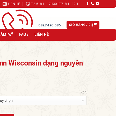
LIÊN HỆ
T2-6: 8H - 17H30 | T7: 8H - 12H
GIỎ HÀNG /
0
₫
0827 495 086
SÂM MỸ
FAQS
LIÊN HỆ
n Wisconsin dạng nguyên
ảng
XÓA
9.000 ₫
9.000 ₫