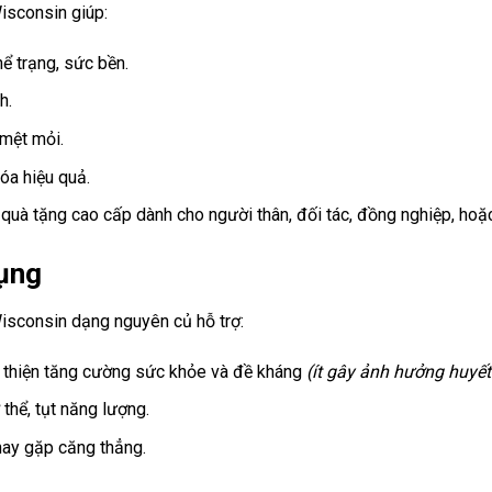
sconsin giúp:
hể trạng, sức bền.
h.
 mệt mỏi.
óa hiệu quả.
quà tặng cao cấp dành cho người thân, đối tác, đồng nghiệp, hoặ
dụng
consin dạng nguyên củ hỗ trợ:
i thiện tăng cường sức khỏe và đề kháng
(ít gây ảnh hưởng huyết
thể, tụt năng lượng.
hay gặp căng thẳng.