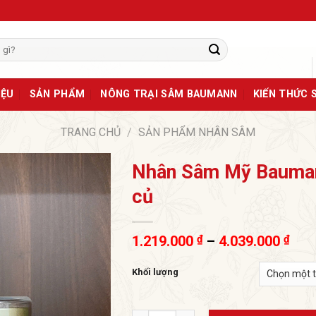
IỆU
SẢN PHẨM
NÔNG TRẠI SÂM BAUMANN
KIẾN THỨC 
TRANG CHỦ
/
SẢN PHẨM NHÂN SÂM
Nhân Sâm Mỹ Bauman
củ
Kho
1.219.000
₫
–
4.039.000
₫
giá:
từ
Khối lượng
1.21
đến
4.03