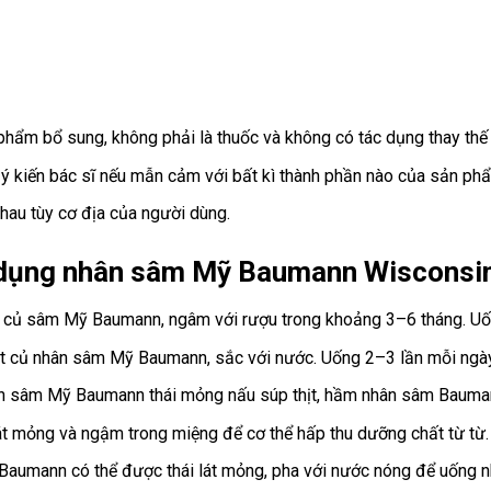
phẩm bổ sung, không phải là thuốc và không có tác dụng thay thế
ý kiến bác sĩ nếu mẫn cảm với bất kì thành phần nào của sản ph
hau tùy cơ địa của người dùng.
dụng nhân sâm Mỹ Baumann Wisconsi
h củ sâm Mỹ Baumann, ngâm với rượu trong khoảng 3–6 tháng. U
lát củ nhân sâm Mỹ Baumann, sắc với nước. Uống 2–3 lần mỗi ng
n sâm Mỹ Baumann thái mỏng nấu súp thịt, hầm nhân sâm Baumann v
lát mỏng và ngậm trong miệng để cơ thể hấp thu dưỡng chất từ từ.
Baumann có thể được thái lát mỏng, pha với nước nóng để uống như