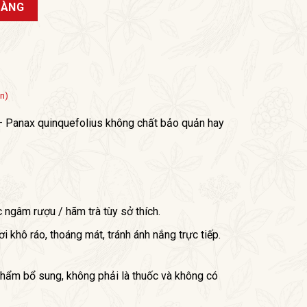
g nguyên củ số lượng
HÀNG
ên)
Panax quinquefolius không chất bảo quản hay
c ngâm rượu / hãm trà tùy sở thích.
 khô ráo, thoáng mát, tránh ánh nắng trực tiếp.
hẩm bổ sung, không phải là thuốc và không có