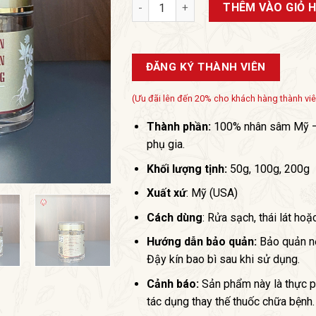
Nhân Sâm Mỹ Baumann Wisconsin dạn
THÊM VÀO GIỎ 
ĐĂNG KÝ THÀNH VIÊN
(Ưu đãi lên đến 20% cho khách hàng thành vi
Thành phần:
100% nhân sâm Mỹ – 
phụ gia.
Khối lượng tịnh:
50g, 100g, 200g
Xuất xứ
: Mỹ (USA)
Cách dùng
: Rửa sạch, thái lát hoặ
Hướng dẫn bảo quản:
Bảo quản nơi
Đậy kín bao bì sau khi sử dụng.
Cảnh báo:
Sản phẩm này là thực p
tác dụng thay thế thuốc chữa bệnh.