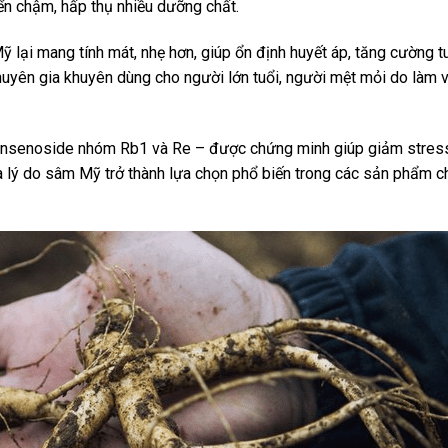
iển chậm, hấp thụ nhiều dưỡng chất.
 lại mang tính mát, nhẹ hơn, giúp ổn định huyết áp, tăng cường 
huyên gia khuyên dùng cho người lớn tuổi, người mệt mỏi do làm 
insenoside nhóm Rb1 và Re – được chứng minh giúp giảm stress
 là lý do sâm Mỹ trở thành lựa chọn phổ biến trong các sản phẩm 