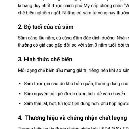
là bang duy nhất được chính phủ Mỹ cấp chứng nhận “Wi
chế biến nghiêm ngặt. Những củ sâm từ vùng này thường
2. Độ tuổi của củ sâm
Sâm càng lâu năm, củ càng đậm đặc dinh dưỡng. Nhân 
thường có giá cao gấp đôi so với sâm 3 năm tuổi, bởi th
3. Hình thức chế biến
Mỗi dạng chế biến đều mang giá trị riêng, nên khi so sá
Sâm tươi: giá cao do khó bảo quản, thường dùng cho
Sâm nguyên củ: giữ được dược tính, dễ vận chuyển.
Sâm thái lát, bột, túi lọc: tiện dụng hơn, phù hợp ngư
4. Thương hiệu và chứng nhận chất lượng
Thương hiệu uy tín được chứng nhận bởi USDA (Mỹ), FDA 