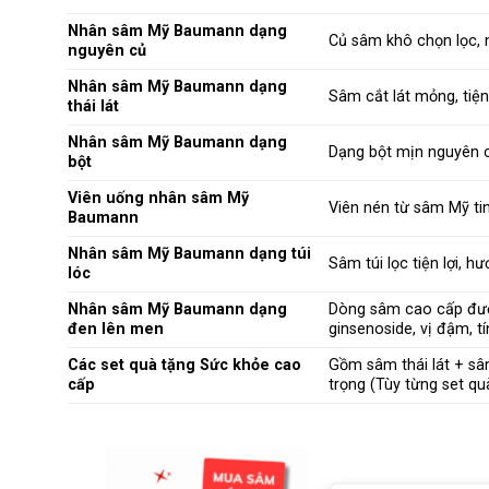
Nhân sâm Mỹ Baumann dạng
Củ sâm khô chọn lọc, 
nguyên củ
Nhân sâm Mỹ Baumann dạng
Sâm cắt lát mỏng, ti
thái lát
Nhân sâm Mỹ Baumann dạng
Dạng bột mịn nguyên c
bột
Viên uống nhân sâm Mỹ
Viên nén từ sâm Mỹ tin
Baumann
Nhân sâm Mỹ Baumann dạng túi
Sâm túi lọc tiện lợi, 
lóc
Nhân sâm Mỹ Baumann dạng
Dòng sâm cao cấp được
đen lên men
ginsenoside, vị đậm, t
Các set quà tặng Sức khỏe cao
Gồm sâm thái lát + sâ
cấp
trọng (Tùy từng set qu