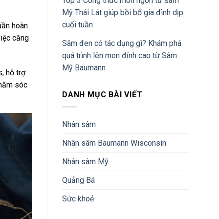
Top 3 Công thức món ngon từ sâm
Mỹ Thái Lát giúp bồi bổ gia đình dịp
cuối tuần
tuần hoàn
việc căng
Sâm đen có tác dụng gì? Khám phá
quá trình lên men đỉnh cao từ Sâm
Mỹ Baumann
, hỗ trợ
chăm sóc
DANH MỤC BÀI VIẾT
Nhân sâm
Nhân sâm Baumann Wisconsin
Nhân sâm Mỹ
Quảng Bá
Sức khoẻ