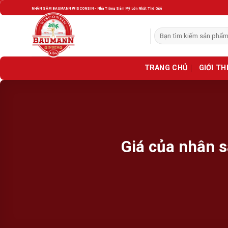
Skip
NHÂN SÂM BAUMANN WISCONSIN - Nhà Trồng Sâm Mỹ Lớn Nhất Thế Giới
to
content
Tìm
kiếm:
TRANG CHỦ
GIỚI TH
Giá của nhân 