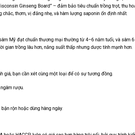
sconsin Ginseng Board” – đảm bảo tiêu chuẩn trồng trọt, thu ho
 chắc, thơm, vị đắng nhẹ, và hàm lượng saponin ổn định nhất.
sâm Mỹ đạt chuẩn thương mại thường từ 4–6 năm tuổi, và sâm 6
ời gian trồng lâu hơn, năng suất thấp nhưng dược tính mạnh hơn.
nh giá, bạn cần xét cùng một loại để có sự tương đồng.
 ngâm rượu.
ời bận rộn hoặc dùng hàng ngày.
hoặc HACCP luôn có giá cao hơn hàng trôi nổi, bởi quy trình ki