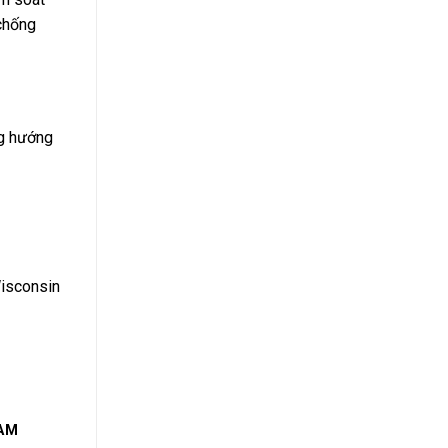
chống
ng hướng
Wisconsin
HAM