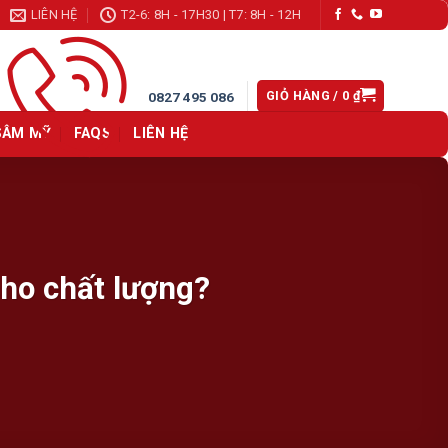
LIÊN HỆ
T2-6: 8H - 17H30 | T7: 8H - 12H
GIỎ HÀNG /
0
₫
0827 495 086
SÂM MỸ
FAQS
LIÊN HỆ
ho chất lượng?