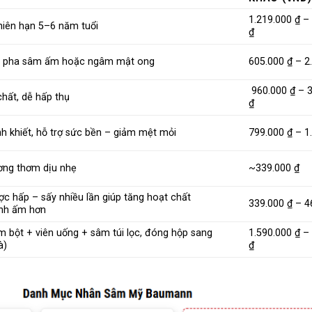
1.219.000 ₫ –
niên hạn 5–6 năm tuổi
₫
ện pha sâm ấm hoặc ngâm mật ong
605.000 ₫ – 2
960.000 ₫ – 3
hất, dễ hấp thụ
₫
h khiết, hỗ trợ sức bền – giảm mệt mỏi
799.000 ₫ – 1
hương thơm dịu nhẹ
~339.000 ₫
 hấp – sấy nhiều lần giúp tăng hoạt chất
339.000 ₫ – 4
ính ấm hơn
m bột + viên uống + sâm túi lọc, đóng hộp sang
1.590.000 ₫ –
à)
₫