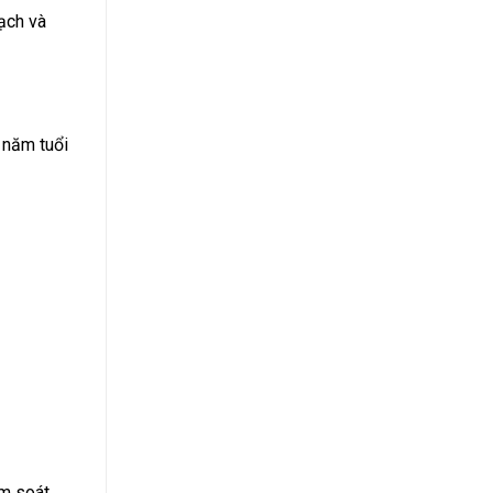
ạch và
 năm tuổi
ểm soát