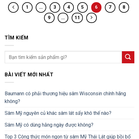
1
…
3
4
5
6
7
8
9
…
11
TÌM KIẾM
BÀI VIẾT MỚI NHẤT
Baumann có phải thương hiệu sâm Wisconsin chính hãng
không?
Sâm Mỹ nguyên củ khác sâm lát sấy khô thế nào?
Sâm Mỹ có dùng hằng ngày được không?
Top 3 Công thức món ngon từ sâm Mỹ Thái Lát giúp bồi bổ