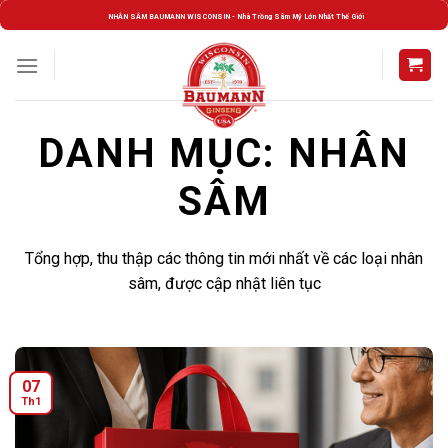
Skip
NHÂN SÂM BAUMANN WISCONSIN - Nhà Trồng Sâm Mỹ Lớn Nhất Thế Giới
to
content
DANH MỤC:
NHÂN
SÂM
Tổng hợp, thu thập các thông tin mới nhất về các loại nhân
sâm, được cập nhật liên tục
07
Th1