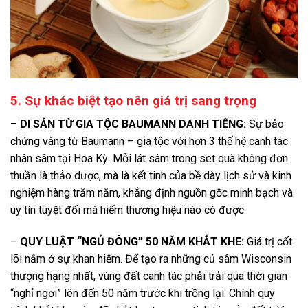
5. Sự khác biệt tạo nên giá trị sang trọng
–
DI SẢN TỪ GIA TỘC BAUMANN DANH TIẾNG:
Sự bảo
chứng vàng từ Baumann – gia tộc với hơn 3 thế hệ canh tác
nhân sâm tại Hoa Kỳ. Mỗi lát sâm trong set quà không đơn
thuần là thảo dược, mà là kết tinh của bề dày lịch sử và kinh
nghiệm hàng trăm năm, khẳng định nguồn gốc minh bạch và
uy tín tuyệt đối mà hiếm thương hiệu nào có được.
–
QUY LUẬT “NGỦ ĐÔNG” 50 NĂM KHẮT KHE:
Giá trị cốt
lõi nằm ở sự khan hiếm. Để tạo ra những củ sâm Wisconsin
thượng hạng nhất, vùng đất canh tác phải trải qua thời gian
“nghỉ ngơi” lên đến 50 năm trước khi trồng lại. Chính quy