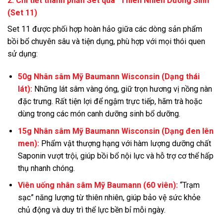
2. Chi tiết thành phần Set quà “Thiên Nhiên Dưỡng Sinh”
(Set 11)
Set 11 được phối hợp hoàn hảo giữa các dòng sản phẩm
bồi bổ chuyên sâu và tiện dụng, phù hợp với mọi thói quen
sử dụng:
50g Nhân sâm Mỹ Baumann Wisconsin (Dạng thái
lát):
Những lát sâm vàng óng, giữ trọn hương vị nồng nàn
đặc trưng. Rất tiện lợi để ngậm trực tiếp, hãm trà hoặc
dùng trong các món canh dưỡng sinh bổ dưỡng.
15g Nhân sâm Mỹ Baumann Wisconsin (Dạng đen lên
men):
Phẩm vật thượng hạng với hàm lượng dưỡng chất
Saponin vượt trội, giúp bồi bổ nội lực và hỗ trợ cơ thể hấp
thụ nhanh chóng.
Viên uống nhân sâm Mỹ Baumann (60 viên):
“Trạm
sạc” năng lượng từ thiên nhiên, giúp bảo vệ sức khỏe
chủ động và duy trì thể lực bền bỉ mỗi ngày.