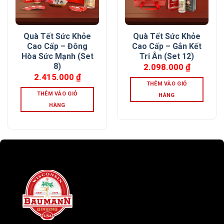
Quà Tết Sức Khỏe
Quà Tết Sức Khỏe
Cao Cấp – Đông
Cao Cấp – Gắn Kết
Hòa Sức Mạnh (Set
Tri Ân (Set 12)
8)
2.098.000
₫
2.415.000
₫
THÊM VÀO GIỎ
THÊM VÀO GIỎ
HÀNG
HÀNG