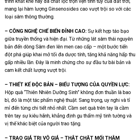
trình khắt khe này đã chắt lọc trọn vẹn tinh túy của đất trời,
mang lại hàm lượng Ginsenosides cao vượt trội so với các
loại sâm thông thường.
– CÔNG NGHỆ CHẾ BIẾN ĐỈNH CAO:
Sự kết hợp táo bạo
giữa truyền thống và hiện đại. Từ những lát sâm thái nguyên
bản đến dòng Sâm đen lên men cao cấp – một bước tiến
đột phá giúp khai mở tối đa dược tính, tăng khả năng hấp thu
gấp nhiều lần. Đây là minh chứng cho sự đầu tư bài bản và
cam kết chất lượng vượt trội.
– THIẾT KẾ ĐỘC BẢN – BIỂU TƯỢNG CỦA QUYỀN LỰC:
Hộp quà “Thiên Nhiên Dưỡng Sinh” không đơn thuần là bao
bì, đó là một tác phẩm nghệ thuật. Sang trọng, uy nghi và tỉ
mỉ đến từng chi tiết nhỏ nhất. Cầm set quà trên tay là cầm
trên tay sự kiêu hãnh, khẳng định gu thẩm mỹ tinh tường và
vị thế khác biệt của người trao tặng.
– TRAO GIÁ TRỊ VÔ GIÁ – THẮT CHẶT MỐI THÂM