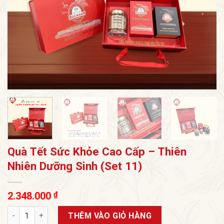
Quà Tết Sức Khỏe Cao Cấp – Thiên
Nhiên Dưỡng Sinh (Set 11)
2.348.000
₫
Quà Tết Sức Khỏe Cao Cấp – Thiên Nhiên Dưỡng Sinh (Set 11)
THÊM VÀO GIỎ HÀNG