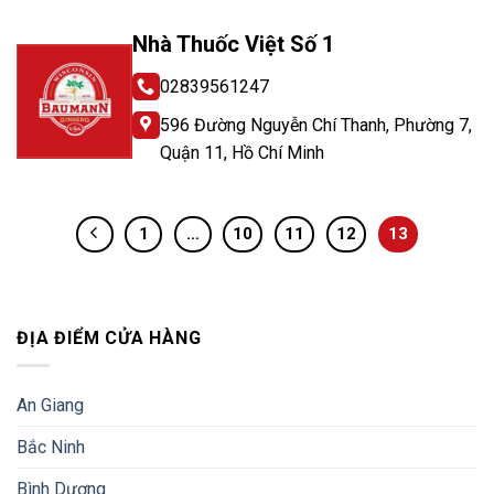
Nhà Thuốc Việt Số 1
02839561247
596 Đường Nguyễn Chí Thanh, Phường 7,
Quận 11, Hồ Chí Minh
1
…
10
11
12
13
ĐỊA ĐIỂM CỬA HÀNG
An Giang
Bắc Ninh
Bình Dương